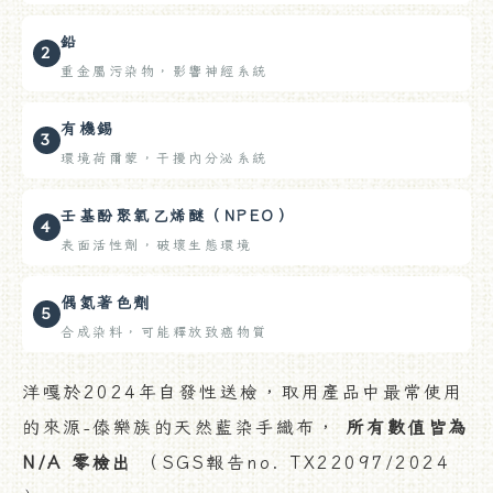
鉛
2
重金屬污染物，影響神經系統
有機錫
3
環境荷爾蒙，干擾內分泌系統
壬基酚聚氧乙烯醚（NPEO）
4
表面活性劑，破壞生態環境
偶氮著色劑
5
合成染料，可能釋放致癌物質
洋嘎於2024年自發性送檢，取用產品中最常使用
的來源-傣樂族的天然藍染手織布，
所有數值皆為
N/A 零檢出
（SGS報告no. TX22097/2024