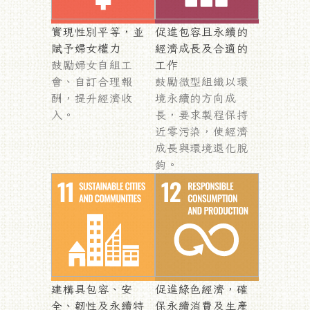
實現性別平等，並
促進包容且永續的
賦予婦女權力
經濟成長及合適的
鼓勵婦女自組工
工作
會、自訂合理報
鼓勵微型組織以環
酬，提升經濟收
境永續的方向成
入。
長，要求製程保持
近零污染，使經濟
成長與環境退化脫
鉤。
建構具包容、安
促進綠色經濟，確
全、韌性及永續特
保永續消費及生產