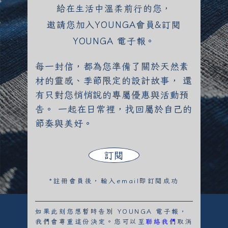
給在生活中溫柔前行的您，
邀請您加入YOUNGA會員&訂閱
YOUNGA 電子報。
每一封信，都為您準備了關於天然素
材的靈感、季節限定的設計故事， 還
有只對您悄悄說的專屬優惠與活動預
告。 一起在日常裡，找回屬於自己的
節奏與美好。
訂閱
*註冊會員後，輸入email即訂閱成功
如果此刻您想暫時告別 YOUNGA 電子報，
我們會尊重這份決定。您可以至
聯絡我們
取消