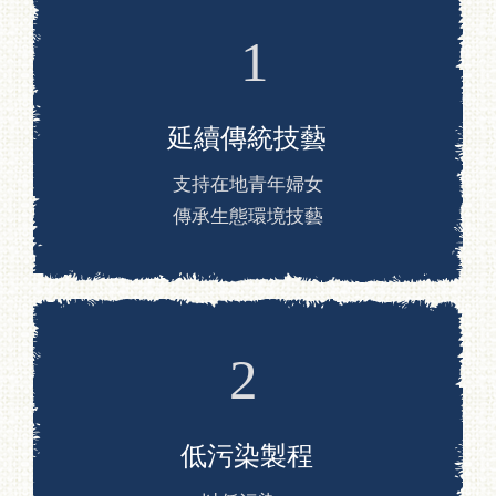
葛藤編織工藝
經典推薦／禮品套組
寢具
服飾
家飾
居家