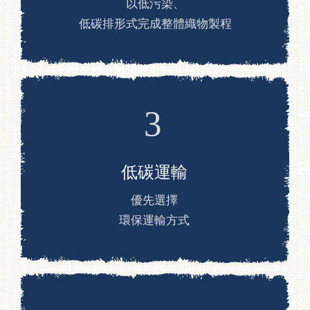
茶道
瑜伽 / 靜坐 / 放鬆
纖維材料
工藝選品
全部商品
B2B採購夥伴專區