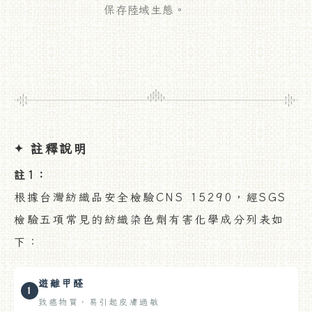
保存陸域生態。
註釋說明
✦
註1：
根據台灣紡織品安全檢驗CNS 15290，經SGS
檢驗五項常見的紡織染色劑有害化學成分列表如
下：
遊離甲醛
1
致癌物質，易引起皮膚過敏