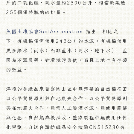
斤的二氧化碳，耗水量約2300公升，相當於製造
Facebook
255個保特瓶的碳排量。
英國土壤協會SoilAssociation
指出，相比之
下，有機棉僅需使用243公升的水源。有機棉使用
Instagram
更多綠水（雨水）而非藍水（河水、地下水），並
因為不灑農藥，對環境污染低，而且土地也有存碳
的效益。
YouTube
洋嘎的手織品來自寮國山區中無污染的自然棉花田
以公平貿易原則與在地農夫合作，以公平貿易原則
與在地農夫合作，無需人工澆灌水源、無使用農藥
與化肥，自然熟成後採收，整染製程中無使用任何
化學劑，自送台灣紡織品安全檢驗CNS15290有